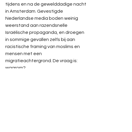
tijdens en na de gewelddadige nacht 
in Amsterdam. Gevestigde 
Nederlandse media boden weinig 
weerstand aan razendsnelle 
Israëlische propaganda, en droegen 
in sommige gevallen zelfs bij aan 
racistische framing van moslims en 
mensen met een 
migratieachtergrond. De vraag is: 
waarom?
Lees de analyse op 
OneWorld.nl
.
Beeld: still uit Nieuwsuur, 8 november 
2024.
Analyse
Media
OneWorld