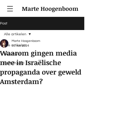
Marte Hoogenboom
Post
Alle artikelen
Marte Hoogenboom
Alle artikelen
15 nov 2024
Waarom gingen media
OneWorld
mee in Israëlische
Hard//hoofd
propaganda over geweld
Amsterdam?