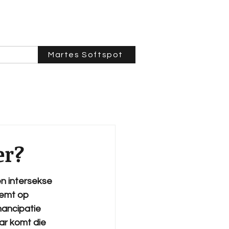
Martes Softspot
er?
n intersekse 
emt op 
ancipatie 
ar komt die 