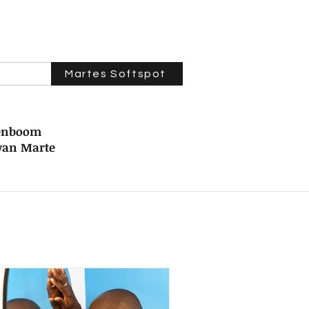
Martes Softspot
genboom
 van Marte