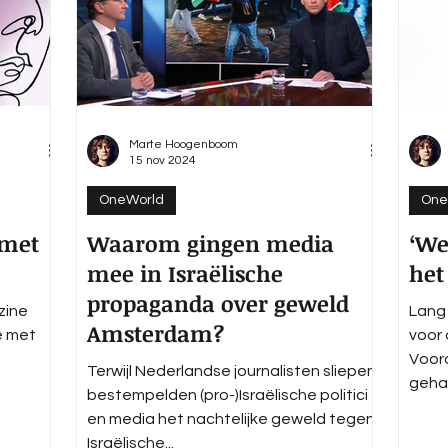
Marte Hoogenboom
15 nov 2024
OneWorld
One
 met
Waarom gingen media
‘We
mee in Israëlische
het
propaganda over geweld
zine
Lang
Amsterdam?
e met
voor 
Voora
Terwijl Nederlandse journalisten sliepen,
gehaa
bestempelden (pro-)Israëlische politici
en media het nachtelijke geweld tegen
Israëlische...